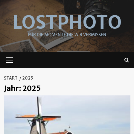
Skip
to
LOSTPHOTO
content
FÜR DIE MOMENTE DIE WIR VERMISSEN
Primäres
Menü
START
2025
Jahr:
2025