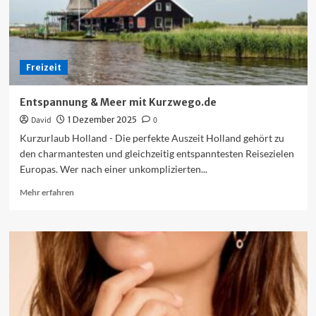
Freizeit
Entspannung & Meer mit Kurzwego.de
David
1 Dezember 2025
0
Kurzurlaub Holland - Die perfekte Auszeit Holland gehört zu
den charmantesten und gleichzeitig entspanntesten Reisezielen
Europas. Wer nach einer unkomplizierten...
Mehr
Mehr erfahren
Informationen
über
Entspannung
&
Meer
mit
Kurzwego.de