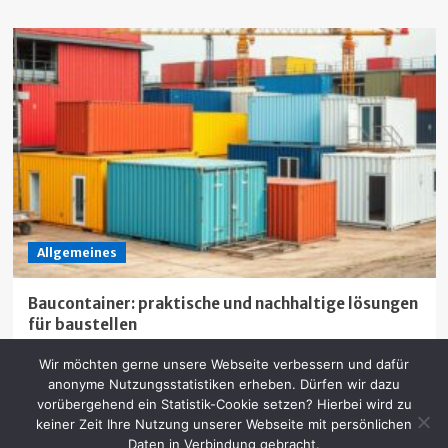
Allgemeines
Baucontainer: praktische und nachhaltige lösungen
für baustellen
David
27 Februar 2025
0
Wir möchten gerne unsere Webseite verbessern und dafür
anonyme Nutzungsstatistiken erheben. Dürfen wir dazu
vorübergehend ein Statistik-Cookie setzen? Hierbei wird zu
keiner Zeit Ihre Nutzung unserer Webseite mit persönlichen
Daten in Verbindung gebracht.
Urheberrecht © Alle Rechte vorbehalten.
|
CoverNews
von