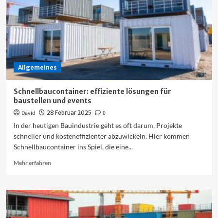
sie
perfekt
kombinierst
Allgemeines
Schnellbaucontainer: effiziente lösungen für
baustellen und events
David
28 Februar 2025
0
In der heutigen Bauindustrie geht es oft darum, Projekte
schneller und kosteneffizienter abzuwickeln. Hier kommen
Schnellbaucontainer ins Spiel, die eine...
Mehr
Mehr erfahren
Informationen
über
Schnellbaucontainer:
effiziente
lösungen
für