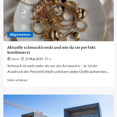
nachhaltigkeit
Allgemeines
Aktuelle schmucktrends und wie du sie perfekt
kombinierst
David
25 Mai 2025
0
Schmuck ist weit mehr als nur ein Accessoire – er ist ein
Ausdruck der Persönlichkeit und kann jedes Outfit aufwerten....
Mehr
Mehr erfahren
Informationen
über
Aktuelle
schmucktrends
und
wie
du