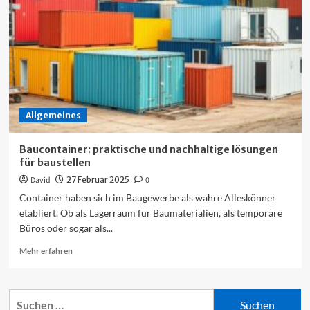
baustellen
und
events
Allgemeines
Baucontainer: praktische und nachhaltige lösungen
für baustellen
David
27 Februar 2025
0
Container haben sich im Baugewerbe als wahre Alleskönner
etabliert. Ob als Lagerraum für Baumaterialien, als temporäre
Büros oder sogar als...
Mehr
Mehr erfahren
Informationen
über
Baucontainer:
Suchen
praktische